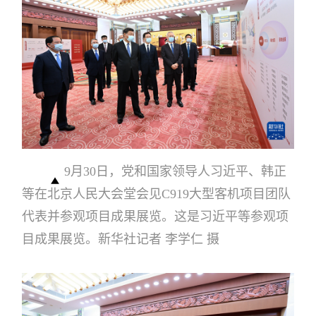
9月30日，党和国家领导人习近平、韩正
等在北京人民大会堂会见C919大型客机项目团队
代表并参观项目成果展览。这是习近平等参观项
目成果展览。新华社记者 李学仁 摄