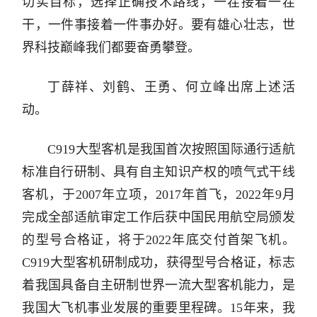
切实目标，选择正确技术路线，一茬接着一茬
干，一件事接着一件事办好。要有雄心壮志，世
界科技巅峰我们都要奋勇攀登。
丁薛祥、刘鹤、王勇、何立峰出席上述活
动。
C919大型客机是我国首次按照国际通行适航
标准自行研制、具有自主知识产权的喷气式干线
客机，于2007年立项，2017年首飞，2022年9月
完成全部适航审定工作后获中国民用航空局颁发
的型号合格证，将于2022年底交付首架飞机。
C919大型客机研制成功，获得型号合格证，标志
着我国具备自主研制世界一流大型客机能力，是
我国大飞机事业发展的重要里程碑。15年来，我