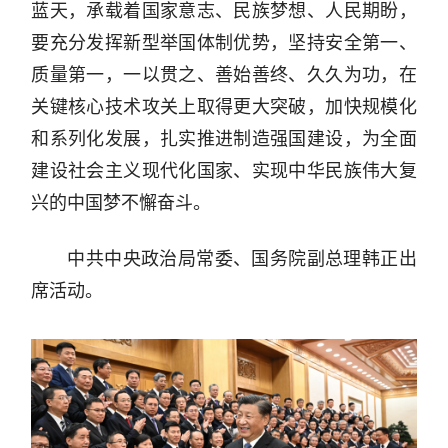
蓝天，承载着国家意志、民族梦想、人民期盼，
要充分发挥新型举国体制优势，坚持安全第一、
质量第一，一以贯之、善始善终、久久为功，在
关键核心技术攻关上取得更大突破，加快规模化
和系列化发展，扎实推进制造强国建设，为全面
建设社会主义现代化国家、实现中华民族伟大复
兴的中国梦不懈奋斗。
中共中央政治局常委、国务院副总理韩正出
席活动。