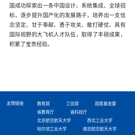
国成功探索出一条中国设计、系统集成、全球招
标、逐步提升国产化的发展路子，培养出一支信
念坚定、甘于奉献、勇于攻关、敢打硬仗、具有
国际视野的大飞机人才队伍，取得了丰硕成果，
积累了宝贵经验。
友情链接
教育部
工信部
国家基金委
省教育厅
省科技厅
北京航空航天大学
西北工业大学
哈尔滨工业大学
南京航空航天大学