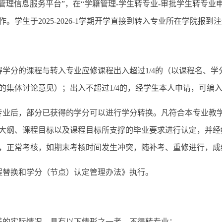
管理信息服务平台”，在“学籍管理-学生转专业-审批学生转专业申
学生于2025-2026-1学期开学直接到转入专业所在学院报到
得学分的课程与转入专业应修课程出入超过1/4的（以课程名、
的集体讨论意见）；出入不超过1/4的，经学生本人申请，可编
专业后，部分已获得的学分可以进行学分转换。凡符合本专业教
大纲、课程目标以及课程目标所支撑的毕业要求进行认定，并经
，正常考核，如期末考核时间发生冲突，随补考、重修进行，成绩
程替换和学分（节点）认定管理办法》执行。
养的实际情况，具有以下情形之一者，不得转专业：