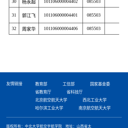
30
101106000004402
085503
杨永超
航
31
101106000004401
085503
郭江飞
航
32
101106000004406
085503
周家华
航
友情链接
教育部
工信部
国家基金委
省教育厅
省科技厅
北京航空航天大学
西北工业大学
哈尔滨工业大学
南京航空航天大学
版权所有：中北大学航空宇航学院 地址：山西省太