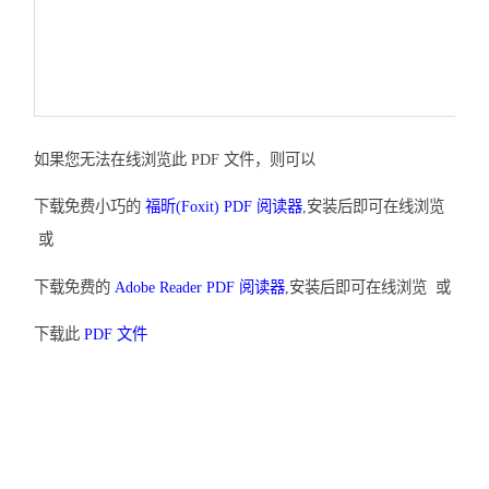
如果您无法在线浏览此 PDF 文件，则可以
下载免费小巧的
福昕(Foxit) PDF 阅读器
,安装后即可在线浏览
或
下载免费的
Adobe Reader PDF 阅读器
,安装后即可在线浏览 或
下载此
PDF 文件