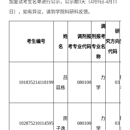
加复试考生名单进行公示，公示期3天（4月9日-4月11
日），如有异议，请到学院科研科反馈。
调
研
姓
调剂报
剂报考
考生编号
究方向
究方
名
考专业代码
专业名
代码
名
称
吕
力
础力
101835214118199
080100
03
廷栋
学
与力
交
房
力
础力
102875210114595
080100
03
子逸
学
与力