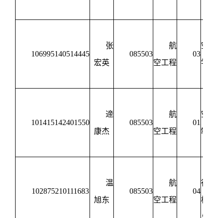
制
张
航
空动
106995140514445
085503
03
宏英
空工程
学与
制
遆
航
空宇
101415142401550
085503
01
康杰
空工程
制造
程
温
航
行器
102875210111683
085503
04
旭东
空工程
构设
与强