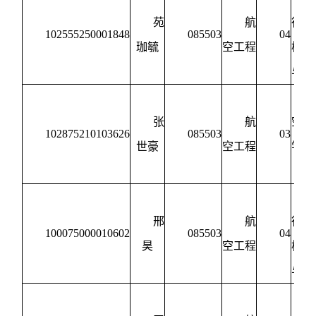
苑
航
行器
102555250001848
085503
04
珈毓
空工程
构设
与强
张
航
空动
102875210103626
085503
03
世豪
空工程
学与
制
邢
航
行器
100075000010602
085503
04
昊
空工程
构设
与强