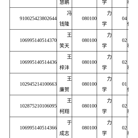
慧鹏
学
程力
冯
力
910025423802644
080100
04
钱隆
学
体力
王
力
106995140514370
080100
02
笑天
学
程力
王
力
106995140514436
080100
02
梓沣
学
程力
王
力
102945214100663
080100
01
廉贺
学
体力
王
力
102875210106095
080100
02
柯翔
学
程力
于
力
106995140514366
080100
02
成志
学
程力