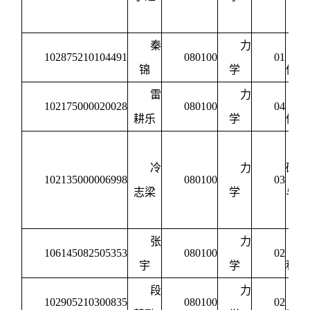
交
秦
力
102875210104491
080100
01
锦
学
体力
雷
力
102175000020028
080100
04
耕乐
学
体力
冷
力
础力
102135000006998
080100
03
志梁
学
与力
交
张
力
106145082505353
080100
02
宇
学
程力
段
力
102905210300835
080100
02