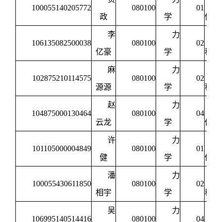
100055140205772
080100
01
政
学
体力
李
力
106135082500038
080100
02
亿豪
学
程力
麻
力
102875210114575
080100
02
源源
学
程力
赵
力
104875000130464
080100
04
云龙
学
体力
许
力
101105000004849
080100
01
健
学
体力
潘
力
100055430611850
080100
02
相宇
学
程力
吴
力
106995140514416
080100
04