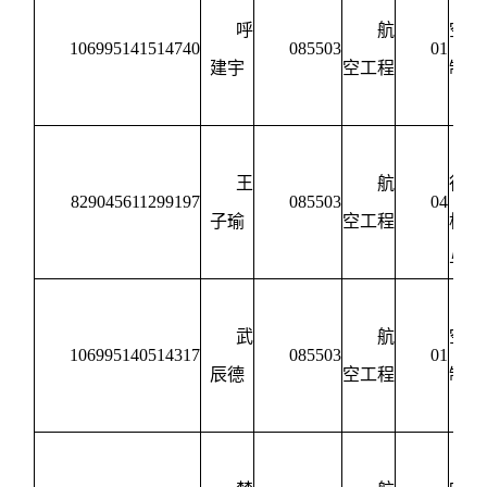
呼
航
空宇
106995141514740
085503
01
建宇
空工程
制造
程
王
航
行器
829045611299197
085503
04
子瑜
空工程
构设
与强
武
航
空宇
106995140514317
085503
01
辰德
空工程
制造
程