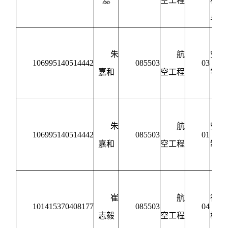
蕊
空工程
构设
与强
朱
航
空动
106995140514442
085503
03
嘉和
空工程
学与
制
朱
航
空宇
106995140514442
085503
01
嘉和
空工程
制造
程
崔
航
行器
101415370408177
085503
04
志毅
空工程
构设