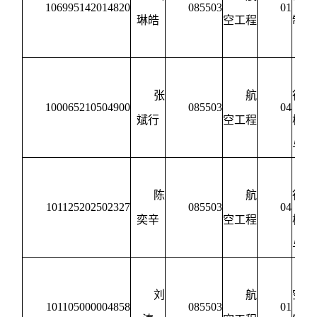
106995142014820
085503
01
琳皓
空工程
制造
程
张
航
行器
100065210504900
085503
04
斌行
空工程
构设
与强
陈
航
行器
101125202502327
085503
04
奕辛
空工程
构设
与强
刘
航
空宇
101105000004858
085503
01