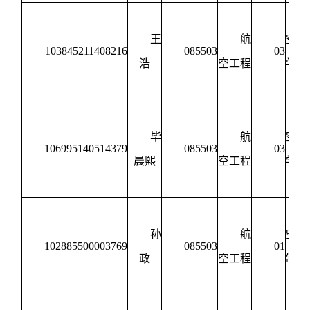
王
航
空动
103845211408216
085503
03
浩
空工程
学与
制
毕
航
空动
106995140514379
085503
03
晨熙
空工程
学与
制
孙
航
空宇
102885500003769
085503
01
政
空工程
制造
程