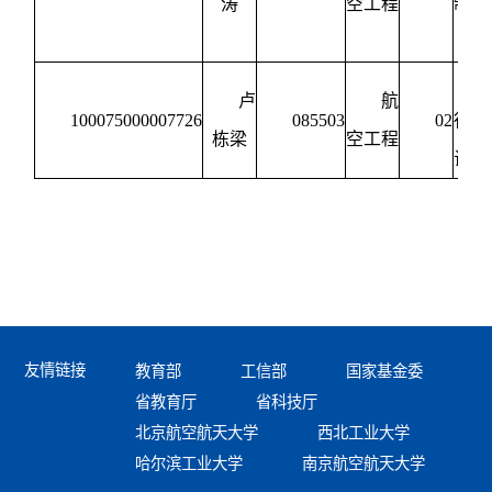
涛
空工程
制造
程
卢
航
100075000007726
085503
02
行器
栋梁
空工程
试技
友情链接
教育部
工信部
国家基金委
省教育厅
省科技厅
北京航空航天大学
西北工业大学
哈尔滨工业大学
南京航空航天大学