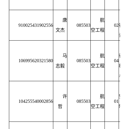
制
唐
航
910025431902556
085503
02
行器
文杰
空工程
试技
马
航
行器
106995620321580
085503
04
志毅
空工程
构设
与强
许
航
空宇
104255540002856
085503
01
哲
空工程
制造
程