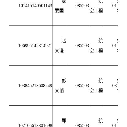
楚
航
空宇
101415140501143
085503
01
爱国
空工程
制造
程
赵
航
空宇
106995142314921
085503
01
文谦
空工程
制造
程
彭
航
空动
103845213608249
085503
03
文韬
空工程
学与
制
郑
航
空宇
107105613301698
085503
01