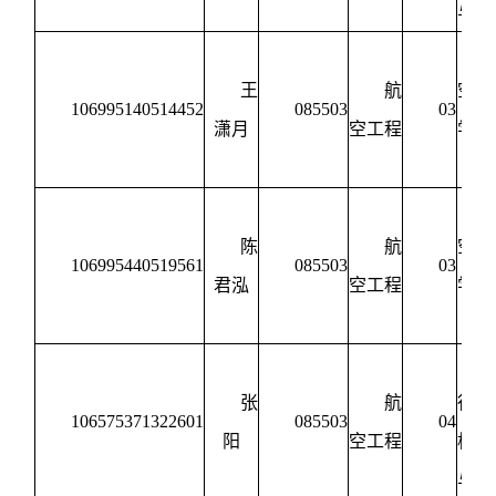
与强
王
航
空动
106995140514452
085503
03
潇月
空工程
学与
制
陈
航
空动
106995440519561
085503
03
君泓
空工程
学与
制
张
航
行器
106575371322601
085503
04
阳
空工程
构设
与强