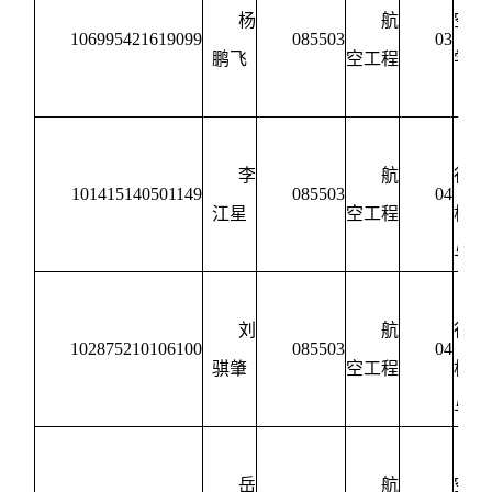
杨
航
空动
106995421619099
085503
03
鹏飞
空工程
学与
制
李
航
行器
101415140501149
085503
04
江星
空工程
构设
与强
刘
航
行器
102875210106100
085503
04
骐肇
空工程
构设
与强
岳
航
空宇