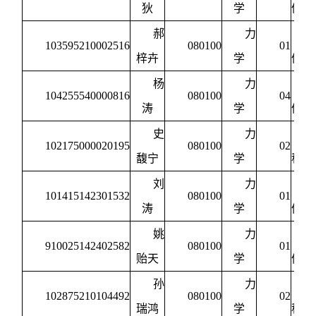
狄
学
体力
郝
力
103595210002516
080100
01
梓卉
学
体力
杨
力
104255540000816
080100
04
涛
学
体力
史
力
102175000020195
080100
02
馥宁
学
程力
刘
力
101415142301532
080100
01
涛
学
体力
姚
力
910025142402582
080100
01
贻天
学
体力
孙
力
102875210104492
080100
02
瑞鸿
学
程力