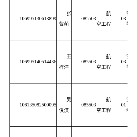
张
航
空动
106995130613899
085503
03
紫萌
空工程
学与
制
王
航
空动
106995140514436
085503
03
梓沣
空工程
学与
制
吴
航
空宇
106135082500095
085503
01
俊淇
空工程
制造
程