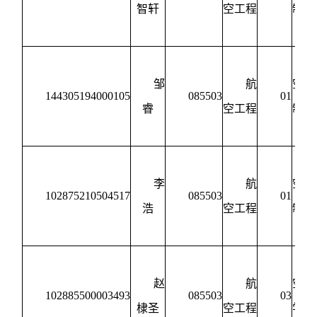
智轩
空工程
制造
程
邹
航
空宇
144305194000105
085503
01
睿
空工程
制造
程
李
航
空宇
102875210504517
085503
01
浩
空工程
制造
程
赵
航
空动
102885500003493
085503
03
棣圣
空工程
学与