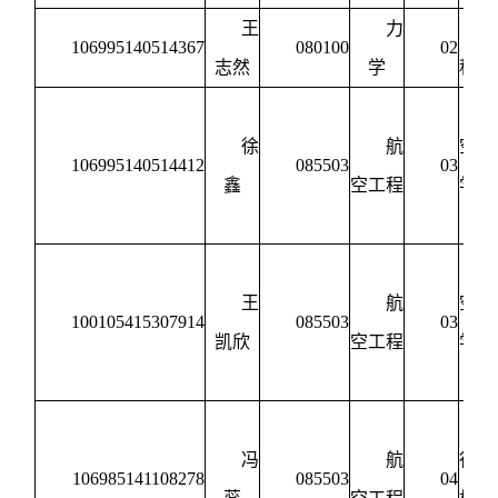
王
力
106995140514367
080100
02
志然
学
程力
徐
航
空动
106995140514412
085503
03
鑫
空工程
学与
制
王
航
空动
100105415307914
085503
03
凯欣
空工程
学与
制
冯
航
行器
106985141108278
085503
04