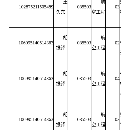
王
航
空动
102875211505489
085503
03
久东
空工程
学与
制
胡
航
106995140514363
085503
02
行器
振铎
空工程
试技
胡
航
行器
106995140514363
085503
04
振铎
空工程
构设
与强
胡
航
空动
106995140514363
085503
03
振铎
空工程
学与