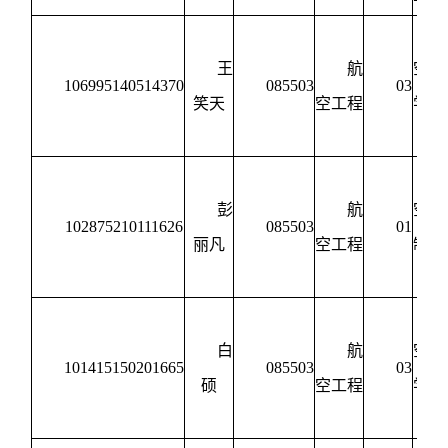
王
航
空动
106995140514370
085503
03
笑天
空工程
学与
制
彭
航
空宇
102875210111626
085503
01
丽凡
空工程
制造
程
白
航
空动
101415150201665
085503
03
硕
空工程
学与
制