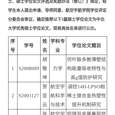
士、硕士学位论文评选及奖励办法（修订）》规定，经
学生本人提出申请、导师同意、航空宇航学院学位评定
分委员会审议，确定推荐以下3篇硕士学位论文为中北
大学优秀硕士学位论文，现将具体名单进行公示。
序
姓
学科专
学号
学位论文题目
号
名
业
胡
仿叶脉多胞薄壁结
1
S2008089
敬
力学
构能量吸收特性与
坤
高g值防护研究
贺
航空宇
调控14H-LPSO相
2
S2001127
亚
航科学
稀土镁合金热塑性
云
与技术
提升机制研究
张
航空宇
铝镁双金属叠层挤